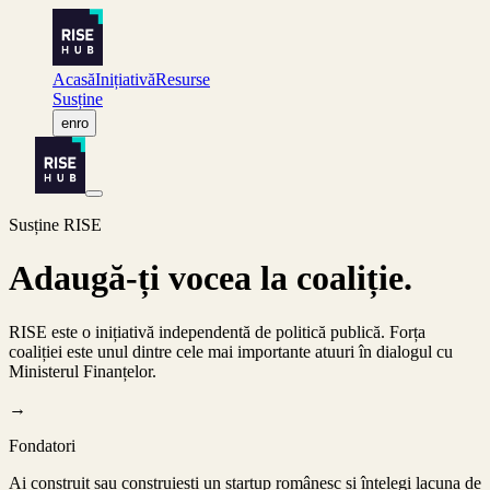
Acasă
Inițiativă
Resurse
Susține
en
ro
Susține RISE
Adaugă-ți vocea la coaliție.
RISE este o inițiativă independentă de politică publică. Forța
coaliției este unul dintre cele mai importante atuuri în dialogul cu
Ministerul Finanțelor.
→
Fondatori
Ai construit sau construiești un startup românesc și înțelegi lacuna de