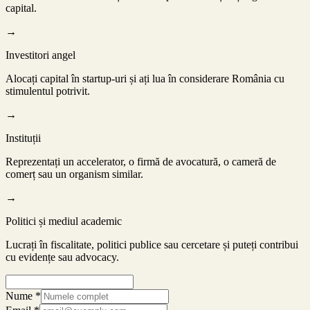
capital.
→
Investitori angel
Alocați capital în startup-uri și ați lua în considerare România cu
stimulentul potrivit.
→
Instituții
Reprezentați un accelerator, o firmă de avocatură, o cameră de
comerț sau un organism similar.
→
Politici și mediul academic
Lucrați în fiscalitate, politici publice sau cercetare și puteți contribui
cu evidențe sau advocacy.
Nume
*